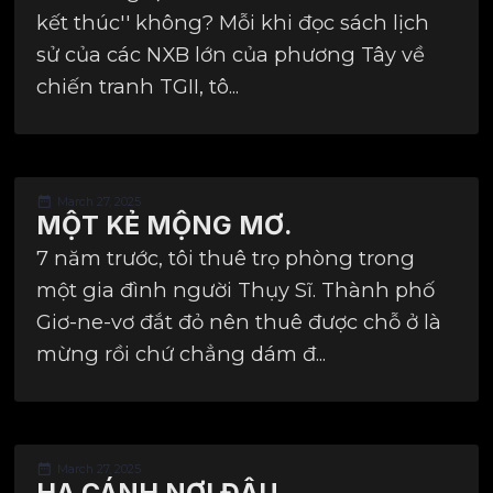
kết thúc'' không? Mỗi khi đọc sách lịch
sử của các NXB lớn của phương Tây về
chiến tranh TGII, tô...
March 27, 2025
MỘT KẺ MỘNG MƠ.
7 năm trước, tôi thuê trọ phòng trong
một gia đình người Thụy Sĩ. Thành phố
Giơ-ne-vơ đắt đỏ nên thuê được chỗ ở là
mừng rồi chứ chẳng dám đ...
March 27, 2025
HẠ CÁNH NƠI ĐÂU