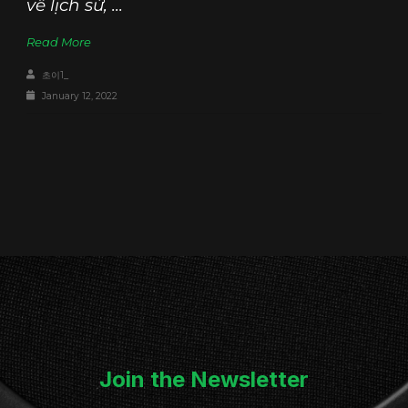
về lịch sử, ...
Read More
초이1_
January 12, 2022
Join the Newsletter