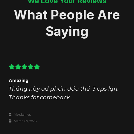
We Love Your Reviews
What People Are
Saying
Amazing
Tháng này od phấn đấu thế. 3 eps lận.
Thanks for comeback
Melskanies
March 07, 2026