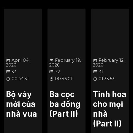
April 04,
February 19,
February 12,
2026
2026
2026
33
32
31
00:44:31
00:46:01
01:33:53
Bộ váy
Ba cọc
Tinh hoa
mới của
ba đồng
cho mọi
nhà vua
(Part II)
nhà
(Part II)