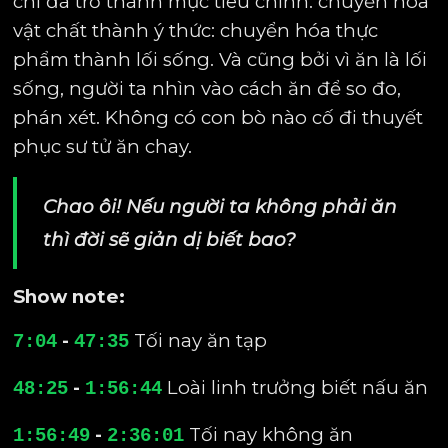
chí đã trở thành mục tiêu chính: chuyển hóa
vật chất thành ý thức: chuyển hóa thực
phẩm thành lối sống. Và cũng bởi vì ăn là lối
sống, người ta nhìn vào cách ăn để so đo,
phán xét. Không có con bò nào cố đi thuyết
phục sư tử ăn chay.
Chao ôi! Nếu người ta không phải ăn
thì đời sẽ giản dị biết bao?
Show note:
-
Tối nay ăn tạp
7:04
47:35
-
Loài linh trưởng biết nấu ăn
48:25
1:56:44
-
Tối nay không ăn
1:56:49
2:36:01